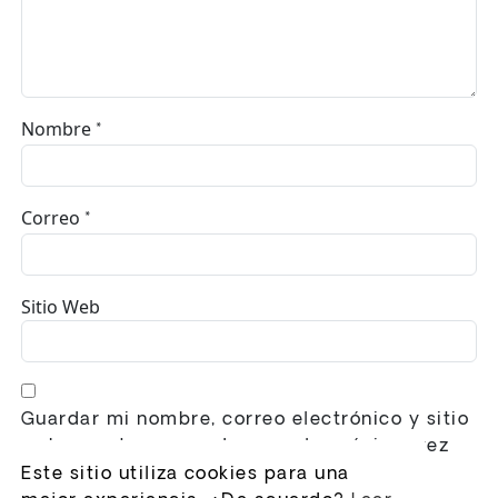
Nombre
*
Correo
*
Sitio Web
Guardar mi nombre, correo electrónico y sitio
web en este navegador para la próxima vez
que haga un comentario.
Este sitio utiliza cookies para una