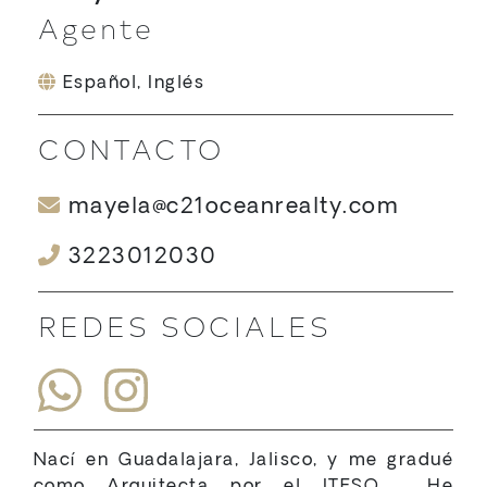
Agente
Español, Inglés
CONTACTO
mayela@c21oceanrealty.com
3223012030
REDES SOCIALES
Nací en Guadalajara, Jalisco, y me gradué
como Arquitecta por el ITESO . He