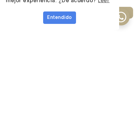
mejor experiencia. ¿De acuerdo?
Leer
Entendido
COMPARTE ESTA
PÁGINA CON UN
CÓDIGO QR
Generar código QR